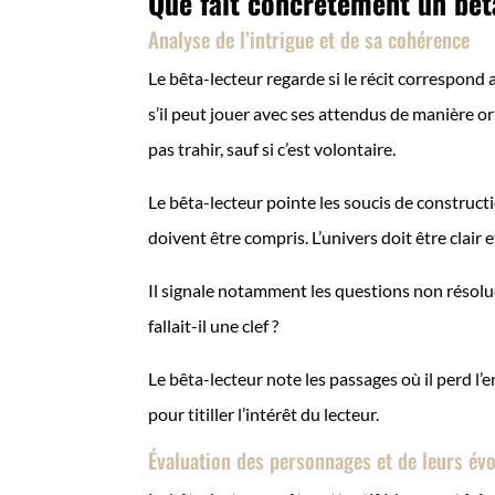
Que fait concrètement un bêta
Analyse de l’intrigue et de sa cohérence
Le bêta-lecteur regarde si le récit correspond a
s’il peut jouer avec ses attendus de manière or
pas trahir, sauf si c’est volontaire.
Le bêta-lecteur pointe les soucis de constructi
doivent être compris. L’univers doit être clair e
Il signale notamment les questions non résolue
fallait-il une clef ?
Le bêta-lecteur note les passages où il perd l’env
pour titiller l’intérêt du lecteur.
Évaluation des personnages et de leurs év