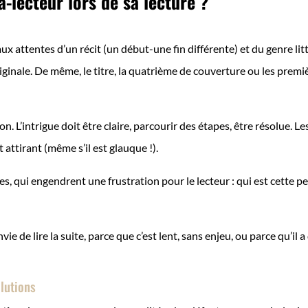
-lecteur lors de sa lecture ?
ux attentes d’un récit (un début-une fin différente) et du genre litt
iginale. De même, le titre, la quatrième de couverture ou les premi
on. L’intrigue doit être claire, parcourir des étapes, être résolue. 
t attirant (même s’il est glauque !).
s, qui engendrent une frustration pour le lecteur : qui est cette 
ie de lire la suite, parce que c’est lent, sans enjeu, ou parce qu’il a 
olutions