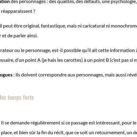
ation
des personnages : des qualités, des défauts, une psychologie,
s réapparaissent ?
 il peut être original, fantastique, mais ni caricatural ni monochrome.
 et de parler ainsi.
arrateur ou le personnage, est-il possible qu’il ait cette information
ire, d’un point A (je hais les carottes) à un point B (c’est pas si m
logues
: ils doivent correspondre aux personnages, mais aussi révél
des temps forts
 Il se demande régulièrement si ce passage est intéressant, pour le 
 place, et bien sûr la fin du récit, que ce soit un retournement, un