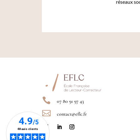
réseaux so

07 80 91 97 43

contact@eflc.fr