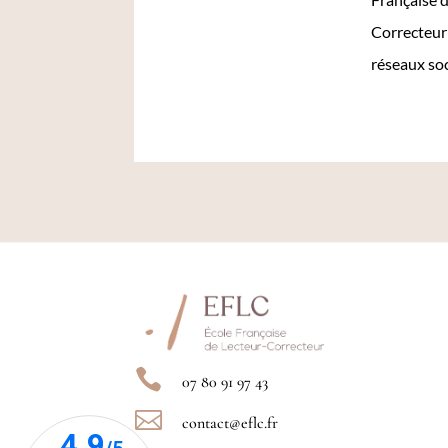
Correcteur
réseaux so

07 80 91 97 43

contact@eflc.fr