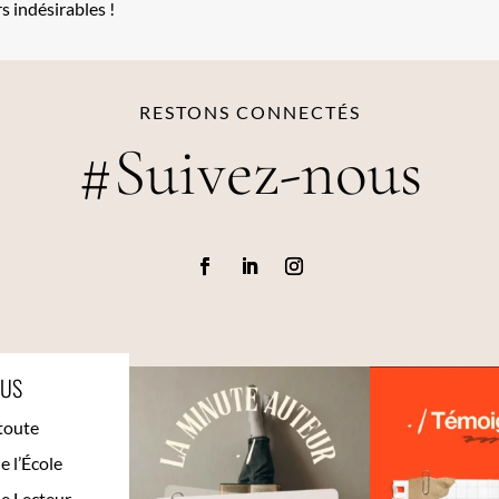
s indésirables !
RESTONS CONNECTÉS
#Suivez-nous
OUS
toute
de l’École
e Lecteur-