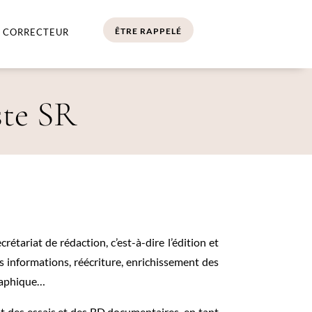
ÊTRE RAPPELÉ
 CORRECTEUR
ste SR
rétariat de rédaction, c’est-à-dire l’édition et
es informations, réécriture, enrichissement des
graphique…
nt des essais et des BD documentaires, en tant