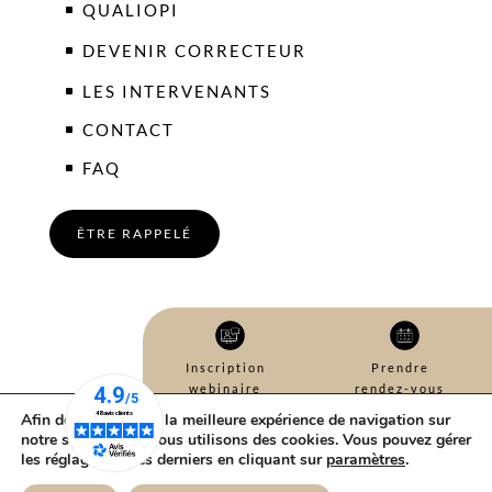
QUALIOPI
DEVENIR CORRECTEUR
LES INTERVENANTS
CONTACT
FAQ
ÊTRE RAPPELÉ
Inscription
Prendre
webinaire
rendez-vous
Afin de vous fournir la meilleure expérience de navigation sur
DEMANDER UN DEVIS
notre site internet nous utilisons des cookies. Vous pouvez gérer
les réglages de ces derniers en cliquant sur
paramètres
.
Mentions légales et politique de confidentialité