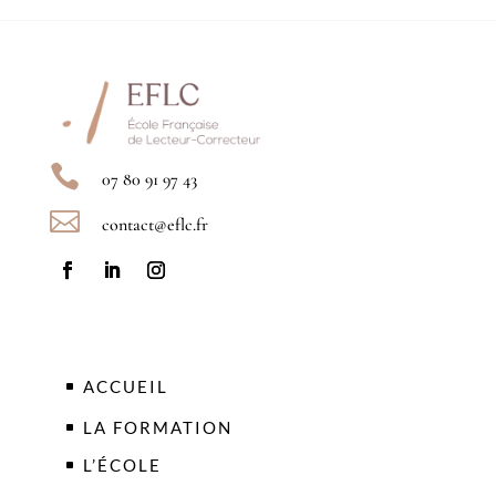

07 80 91 97 43

contact@eflc.fr
ACCUEIL
LA FORMATION
L’ÉCOLE