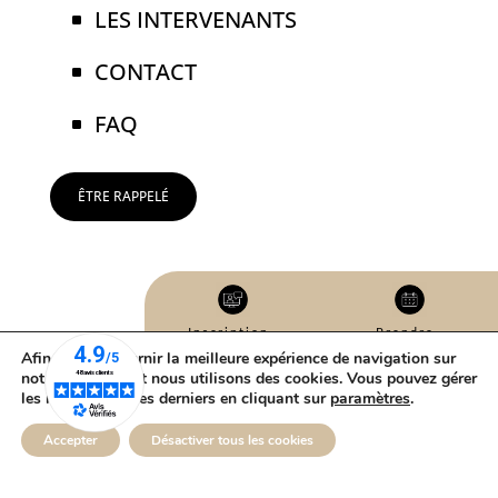
LES INTERVENANTS
CONTACT
FAQ
ÊTRE RAPPELÉ
Inscription
Prendre
webinaire
rendez-vous
Afin de vous fournir la meilleure expérience de navigation sur
notre site internet nous utilisons des cookies. Vous pouvez gérer
DEMANDER UN DEVIS
les réglages de ces derniers en cliquant sur
paramètres
.
Mentions légales et politique de confidentialité
Accepter
Désactiver tous les cookies
©
2026
Break-Out Company
- Agence de communication