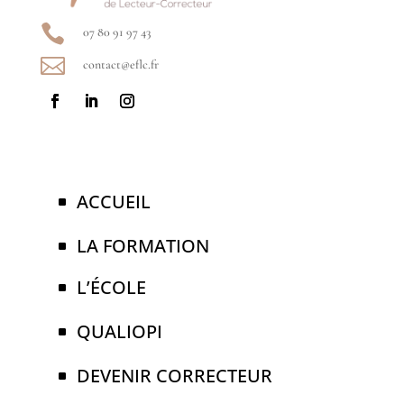

07 80 91 97 43

contact@eflc.fr
ACCUEIL
LA FORMATION
L’ÉCOLE
QUALIOPI
DEVENIR CORRECTEUR